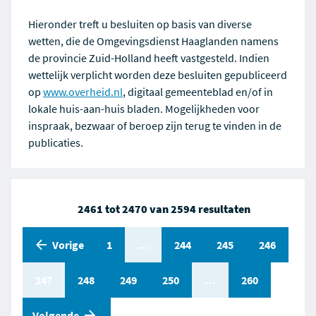
Hieronder treft u besluiten op basis van diverse
wetten, die de Omgevingsdienst Haaglanden namens
de provincie Zuid-Holland heeft vastgesteld. Indien
wettelijk verplicht worden deze besluiten gepubliceerd
op
www.overheid.nl
, digitaal gemeenteblad en/of in
lokale huis-aan-huis bladen. Mogelijkheden voor
inspraak, bezwaar of beroep zijn terug te vinden in de
publicaties.
2461 tot 2470 van 2594 resultaten
Vorige
Pagina
1
Pagina
…
Pagina
244
Pagina
245
Pagina
246
Pagina
247
Pagina
248
Pagina
249
Pagina
250
Pagina
…
Pagina
260
pagina
Volgende