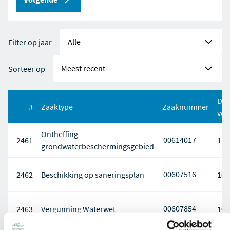
Filter op jaar
Sorteer op
Da
#
Zaaktype
Zaaknummer
ver
Ontheffing
00614017
2461
11-
grondwaterbeschermingsgebied
00607516
2462
Beschikking op saneringsplan
10-
00607854
2463
Vergunning Waterwet
10-