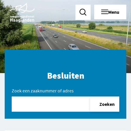
Menu
Zoeken
Besluiten
Zoek een zaaknummer of adres
Zoeken