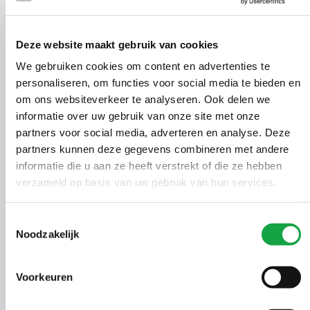
Vergunning Wet
00596002
2464
10-
Deze website maakt gebruik van cookies
natuurbescherming
We gebruiken cookies om content en advertenties te
personaliseren, om functies voor social media te bieden en
om ons websiteverkeer te analyseren. Ook delen we
Vergunning Wet
00602548
2465
10-
informatie over uw gebruik van onze site met onze
natuurbescherming
partners voor social media, adverteren en analyse. Deze
partners kunnen deze gegevens combineren met andere
00612405
2466
Verbeterde expeditie
07-
informatie die u aan ze heeft verstrekt of die ze hebben
verzameld op basis van uw gebruik van hun services.
00602830
2467
Beschikking op saneringsverslag
06-
Toestemmingsselectie
Noodzakelijk
Vergunning Wet
00570900
2468
06-
natuurbescherming
Voorkeuren
00575425
2469
Vergunning Waterwet
06-