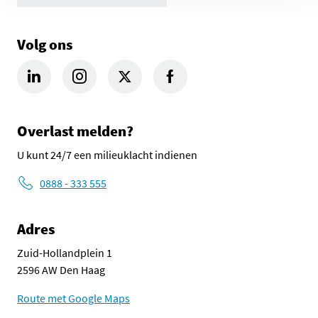
Volg ons
LinkedIn Omgevingsdienst Haaglanden (opent in een nieuw tab
Instagram Omgevingsdienst Haaglanden (opent in een
X Omgevingsdienst Haaglanden (opent in ee
Facebook Omgevingsdienst Haagla
Overlast melden?
U kunt 24/7 een milieuklacht indienen
0888 - 333 555
Adres
Zuid-Hollandplein 1
2596 AW Den Haag
Route met Google Maps