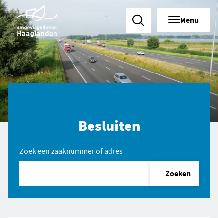
Menu
Zoeken
Besluiten
Zoek een zaaknummer of adres
Zoeken