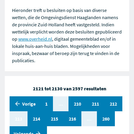
Hieronder treft u besluiten op basis van diverse
wetten, die de Omgevingsdienst Haaglanden namens
de provincie Zuid-Holland heeft vastgesteld. Indien
wettelijk verplicht worden deze besluiten gepubliceerd
op
www.overheid.nl
, digitaal gemeenteblad en/of in
lokale huis-aan-huis bladen. Mogelijkheden voor
inspraak, bezwaar of beroep zijn terug te vinden in de
publicaties.
2121 tot 2130 van 2597 resultaten
Vorige
Pagina
1
Pagina
…
Pagina
210
Pagina
211
Pagina
212
Pagina
213
Pagina
214
Pagina
215
Pagina
216
Pagina
…
Pagina
260
pagina
Volgende