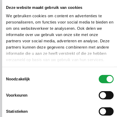
Beschikking op
01015032
2124
05-01-
Deze website maakt gebruik van cookies
saneringsverslag BUS
We gebruiken cookies om content en advertenties te
Ontheffing Wet
personaliseren, om functies voor social media te bieden en
00613342
2125
03-01-
natuurbescherming
om ons websiteverkeer te analyseren. Ook delen we
informatie over uw gebruik van onze site met onze
Ontheffing Wet
partners voor social media, adverteren en analyse. Deze
00608380
2126
29-12-
natuurbescherming
partners kunnen deze gegevens combineren met andere
informatie die u aan ze heeft verstrekt of die ze hebben
Ontheffing Wet
00611362
2127
29-12-
verzameld op basis van uw gebruik van hun services.
natuurbescherming
Vergunning Wet
Toestemmingsselectie
00556594
2128
29-12-
Noodzakelijk
natuurbescherming
Ontheffing Wet
00582641
2129
27-12-
Voorkeuren
natuurbescherming
01013178
Statistieken
2130
m.e.r. beoordeling
27-12-