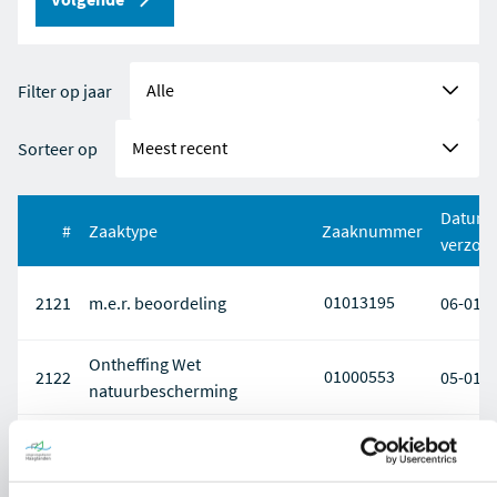
Filter op jaar
Sorteer op
Datum
#
Zaaktype
Zaaknummer
verzon
01013195
2121
m.e.r. beoordeling
06-01-
Ontheffing Wet
01000553
2122
05-01-
natuurbescherming
Beschikking op
01015634
2123
05-01-
saneringsverslag