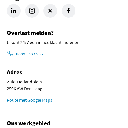
LinkedIn Omgevingsdienst Haaglanden (opent in een nieuw tab
Instagram Omgevingsdienst Haaglanden (opent in een
X Omgevingsdienst Haaglanden (opent in ee
Facebook Omgevingsdienst Haagla
Overlast melden?
U kunt 24/7 een milieuklacht indienen
0888 - 333 555
Adres
Zuid-Hollandplein 1
2596 AW Den Haag
Route met Google Maps
Ons werkgebied